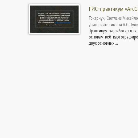
ГИС-практикум «ArcGI
Токарчук, Светлана Михайл
университет имени А.С. Пуш
Практикум разработан для 
основам веб-картографиро
двух основных ...