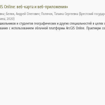
S Online: веб-карта и веб-приложения»
овна
;
Белюк, Андрей Олегович
;
Полячок, Татьяна Сергеевна
(
Брестский государ
кина
,
2020
)
школьников и студентов географических и других специальностей в целях 
вания с использованием облачной платформы ArcGIS Online. Практикум со