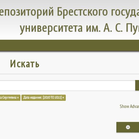
епозиторий Брестского госуд
университета им. А. С. П
Искать
на Сергеевна ×
Дата издания: [2020 TO 2022] ×
Show Advan