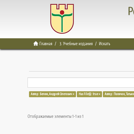
Р
Главная
3. Учебные издания
Искать
Автор: Белюк, Андрей Олегович ×
Has File(s): true ×
Автор: Полячок, Татья
Отображаемые элементы 1-1 из 1