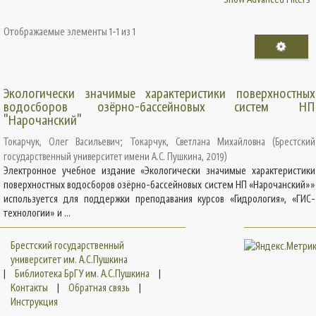
Отображаемые элементы 1-1 из 1
Экологически значимые характеристики поверхностных
водосборов озёрно-бассейновых систем НП
"Нарочанский"
Токарчук, Олег Васильевич
;
Токарчук, Светлана Михайловна
(
Брестский
государственный университет имени А.С. Пушкина
,
2019
)
Электронное учебное издание «Экологически значимые характеристики
поверхностных водосборов озёрно-бассейновых систем НП «Нарочанский»»
используется для поддержки преподавания курсов «Гидрология», «ГИС-
технологии» и ...
Брестский государственный
университет им. А.С.Пушкина
|
Библиотека БрГУ им. А.С.Пушкина
|
Контакты
|
Обратная связь
|
Инструкция