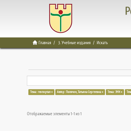
Р
Главная
3. Учебные издания
Искать
Тема: геопортал ×
Автор: Полячок, Татьяна Сергеевна ×
Тема: ЭУИ ×
Тем
Отображаемые элементы 1-1 из 1