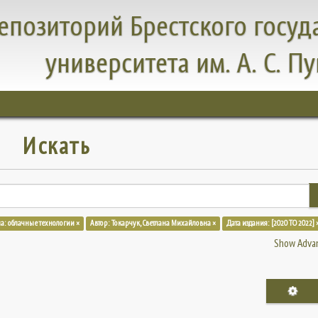
епозиторий Брестского госуд
университета им. А. С. П
Искать
а: облачные технологии ×
Автор: Токарчук, Светлана Михайловна ×
Дата издания: [2020 TO 2022] 
Show Advan