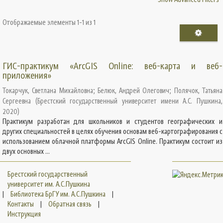
Отображаемые элементы 1-1 из 1
ГИС-практикум «ArcGIS Online: веб-карта и веб-
приложения»
Токарчук, Светлана Михайловна
;
Белюк, Андрей Олегович
;
Полячок, Татьяна
Сергеевна
(
Брестский государственный университет имени А.С. Пушкина
,
2020
)
Практикум разработан для школьников и студентов географических и
других специальностей в целях обучения основам веб-картографирования с
использованием облачной платформы ArcGIS Online. Практикум состоит из
двух основных ...
Брестский государственный
университет им. А.С.Пушкина
|
Библиотека БрГУ им. А.С.Пушкина
|
Контакты
|
Обратная связь
|
Инструкция