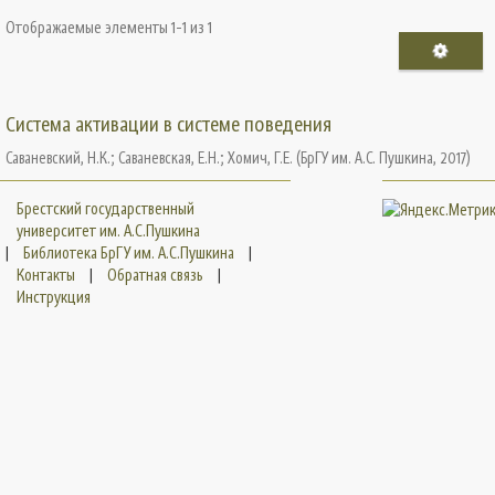
Отображаемые элементы 1-1 из 1
Система активации в системе поведения
Саваневский, Н.К.
;
Саваневская, Е.Н.
;
Хомич, Г.Е.
(
БрГУ им. А.С. Пушкина
,
2017
)
Брестский государственный
университет им. А.С.Пушкина
|
Библиотека БрГУ им. А.С.Пушкина
|
Контакты
|
Обратная связь
|
Инструкция