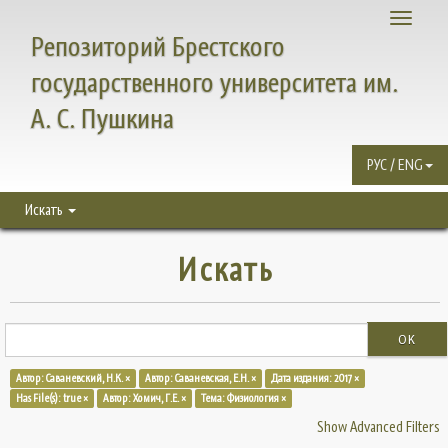
Toggle
Репозиторий Брестского
navigati
государственного университета им.
А. С. Пушкина
РУС / ENG
Искать
Искать
OK
Автор: Саваневский, Н.К. ×
Автор: Саваневская, Е.Н. ×
Дата издания: 2017 ×
Has File(s): true ×
Автор: Хомич, Г.Е. ×
Тема: Физиология ×
Show Advanced Filters