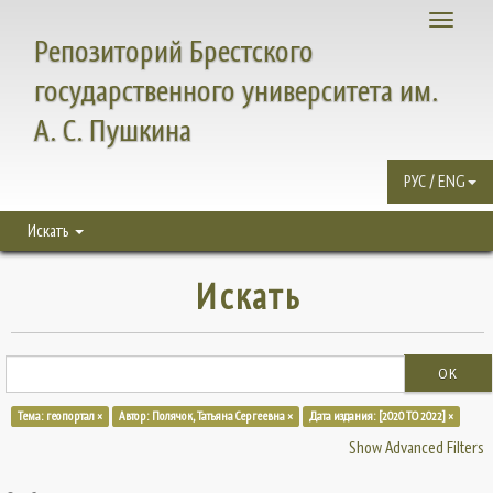
Toggle
Репозиторий Брестского
navigati
государственного университета им.
А. С. Пушкина
РУС / ENG
Искать
Искать
OK
Тема: геопортал ×
Автор: Полячок, Татьяна Сергеевна ×
Дата издания: [2020 TO 2022] ×
Show Advanced Filters