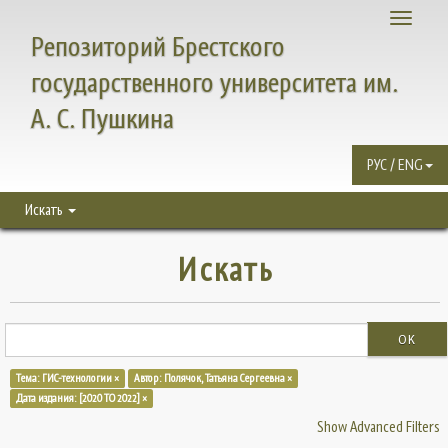
Toggle
Репозиторий Брестского
navigati
государственного университета им.
А. С. Пушкина
РУС / ENG
Искать
Искать
OK
Тема: ГИС-технологии ×
Автор: Полячок, Татьяна Сергеевна ×
Дата издания: [2020 TO 2022] ×
Show Advanced Filters