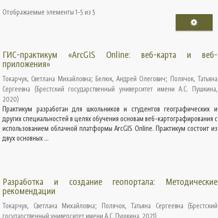
Отображаемые элементы 1-5 из 5
ГИС-практикум «ArcGIS Online: веб-карта и веб-
приложения»
Токарчук, Светлана Михайловна
;
Белюк, Андрей Олегович
;
Полячок, Татьяна
Сергеевна
(
Брестский государственный университет имени А.С. Пушкина
,
2020
)
Практикум разработан для школьников и студентов географических и
других специальностей в целях обучения основам веб-картографирования с
использованием облачной платформы ArcGIS Online. Практикум состоит из
двух основных ...
Разработка и создание геопортала: Методические
рекомендации
Токарчук, Светлана Михайловна
;
Полячок, Татьяна Сергеевна
(
Брестский
государственный университет имени А.С. Пушкина
,
2021
)