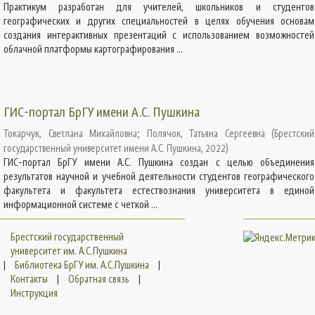
Практикум разработан для учителей, школьников и студентов
географических и других специальностей в целях обучения основам
создания интерактивных презентаций с использованием возможностей
облачной платформы картографирования ...
ГИС-портал БрГУ имени А.С. Пушкина
Токарчук, Светлана Михайловна
;
Полячок, Татьяна Сергеевна
(
Брестский
государственный университет имени А.С. Пушкина
,
2022
)
ГИС-портал БрГУ имени А.С. Пушкина создан с целью объединения
результатов научной и учебной деятельности студентов географического
факультета и факультета естествознания университета в единой
информационной системе с четкой ...
Брестский государственный
университет им. А.С.Пушкина
|
Библиотека БрГУ им. А.С.Пушкина
|
Контакты
|
Обратная связь
|
Инструкция