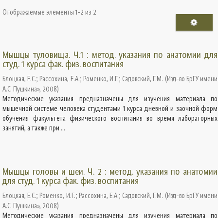
Отображаемые элементы 1-2 из 2
Мышцы туловища. Ч.1 : метод. указания по анатомии для
студ. 1 курса фак. физ. воспитания
Блоцкая, Е.С.
;
Рассохина, Е.А.
;
Роменко, И.Г.
;
Садовский, Г.М.
(
Изд-во БрГУ имени
А.С. Пушкина»
,
2008
)
Методические указания предназначены для изучения материала по
мышечной системе человека студентами 1 курса дневной и заочной форм
обучения факультета физического воспитания во время лабораторных
занятий, а также при ...
Мышцы головы и шеи. Ч. 2 : метод. указания по анатомии
для студ. 1 курса фак. физ. воспитания
Блоцкая, Е.С.
;
Роменко, И.Г.
;
Рассохина, Е.А.
;
Садовский, Г.М.
(
Изд-во БрГУ имени
А.С. Пушкина»
,
2008
)
Методические указания предназначены для изучения материала по