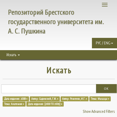
Toggle
Репозиторий Брестского
navigati
государственного университета им.
А. С. Пушкина
РУС / ENG
Искать
Искать
OK
Дата издания: 2008 ×
Автор: Садовский, Г.М. ×
Автор: Роменко, И.Г. ×
Тема: Мышцы ×
Тема: Анатомия ×
Дата издания: [2000 TO 2009] ×
Show Advanced Filters