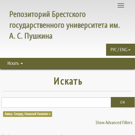
Toggle
Репозиторий Брестского
navigati
государственного университета им.
А. С. Пушкина
РУС / ENG
Искать
Искать
OK
Автор: Сендер, Николай Никитич ×
Show Advanced Filters