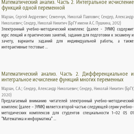
Математический анализ. Часть 2. Интегральное исчисление
функций одной переменной
Марзан, Сергей Андреевич
;
Семенчук, Николай Павлович
;
Сендер, Александр
Николаевич
;
Сендер, Николай Никитич
(
БрГУ имени А.С. Пушкина
,
2012
)
Электронный учебно-методический комплекс (далее - ЭУМК) содержит
курс лекций и практических занятий, задания для подготовки к экзамену и
зачету, варианты заданий для индивидуальной работы, а также
интерактивные тестовые ...
Математический анализ. Часть 2. Дифференциальное и
интегральное исчисление функций многих переменных
Марзан, С.А.
;
Сендер, Александр Николаевич
;
Сендер, Николай Никитич
(
БрГУ
,
2020
)
Предлагаемый вниманию читателей электронный учебно-методический
комплекс (далее – ЭУМК) является второй частью следующей серии учебно-
методических комплексов для студентов специальности 1–02 05 01
"Математика и информатика" ...