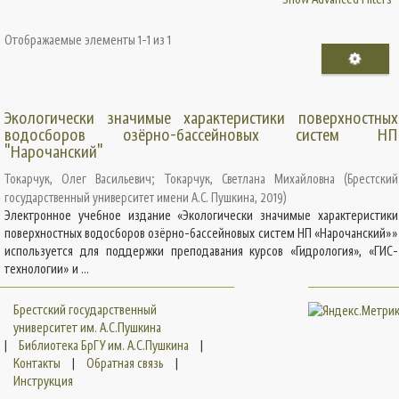
Отображаемые элементы 1-1 из 1
Экологически значимые характеристики поверхностных
водосборов озёрно-бассейновых систем НП
"Нарочанский"
Токарчук, Олег Васильевич
;
Токарчук, Светлана Михайловна
(
Брестский
государственный университет имени А.С. Пушкина
,
2019
)
Электронное учебное издание «Экологически значимые характеристики
поверхностных водосборов озёрно-бассейновых систем НП «Нарочанский»»
используется для поддержки преподавания курсов «Гидрология», «ГИС-
технологии» и ...
Брестский государственный
университет им. А.С.Пушкина
|
Библиотека БрГУ им. А.С.Пушкина
|
Контакты
|
Обратная связь
|
Инструкция