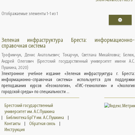
Отображаемые элементы 1-1 из 1
Зеленая инфраструктура Бреста: информационно-
справочная система
Трофимчук, Денис Анатольевич
;
Токарчук, Светлана Михайловна
;
Белюк,
Андрей Олегович
(
Брестский государственный университет имени А.С.
Пушкина
,
2020
)
Электронное учебное издание «Зеленая инфраструктура г. Бреста:
информационно-справочная система» используется для поддержки
преподавания курсов «Геоэкология», «ГИС-технологии» и «Экология
городской среды» по специальности ...
Брестский государственный
университет им. А.С.Пушкина
|
Библиотека БрГУ им. А.С.Пушкина
|
Контакты
|
Обратная связь
|
Инструкция