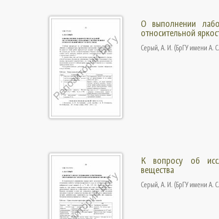
О выполнении лабо
относительной яркост
Серый, А. И.
(
БрГУ имени А. С
К вопросу об иссл
вещества
Серый, А. И.
(
БрГУ имени А. С