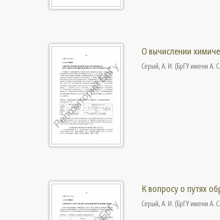
О вычислении химиче
Серый, А. И.
(
БрГУ имени А. С
К вопросу о путях об
Серый, А. И.
(
БрГУ имени А. С