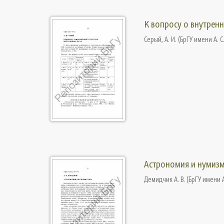
К вопросу о внутренн
Серый, А. И.
(
БрГУ имени А. С
Астрономия и нумизм
Демидчик А. В.
(
БрГУ имени А