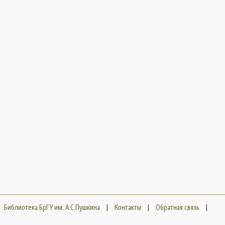
Библиотека БрГУ им. А.С.Пушкина
|
Контакты
|
Обратная связь
|