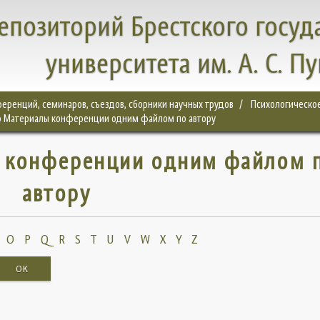
епозиторий Брестского госуд
университета им. А. С. П
еренций, семинаров, съездов, сборники научных трудов
Психологическое
 Материалы конференции одним файлом по автору
 конференции одним файлом 
автору
O
P
Q
R
S
T
U
V
W
X
Y
Z
OK