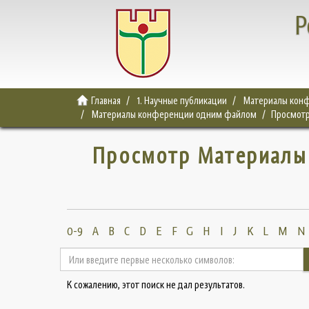
Р
Главная
1. Научные публикации
Материалы конф
Материалы конференции одним файлом
Просмотр
Просмотр Материалы
0-9
A
B
C
D
E
F
G
H
I
J
K
L
M
N
К сожалению, этот поиск не дал результатов.