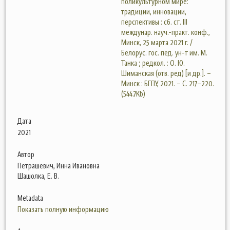
поликультурном мире:
традиции, инновации,
перспективы : сб. ст. III
междунар. науч.-практ. конф.,
Минск, 25 марта 2021 г. /
Белорус. гос. пед. ун-т им. М.
Танка ; редкол. : О. Ю.
Шиманская (отв. ред) [и др.]. –
Минск : БГПУ, 2021. – С. 217–220.
(544.7Kb)
Дата
2021
Автор
Петрашевич, Инна Ивановна
Шашолка, Е. В.
Metadata
Показать полную информацию