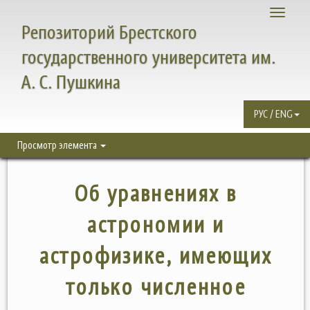
Toggle
Репозиторий Брестского
navigati
государственного университета им.
А. С. Пушкина
РУС / ENG
Просмотр элемента
Об уравнениях в
астрономии и
астрофизике, имеющих
только численное