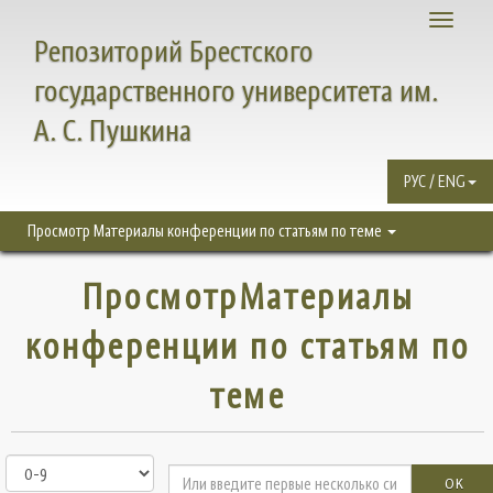
Toggle
Репозиторий Брестского
navigati
государственного университета им.
А. С. Пушкина
РУС / ENG
Просмотр Материалы конференции по статьям по теме
ПросмотрМатериалы
конференции по статьям по
теме
OK