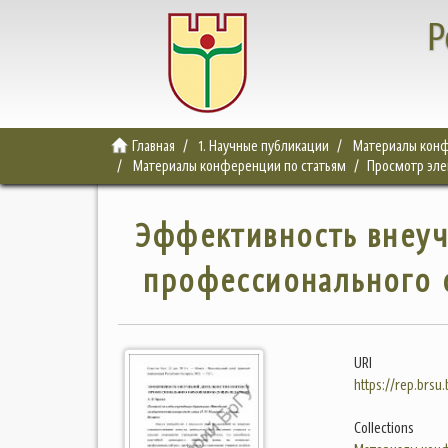
Р
Главная
1. Научные публикации
Материалы конф
Материалы конференции по статьям
Просмотр эл
Эффективность внеуч
профессионального 
URI
https://rep.brsu
Collections