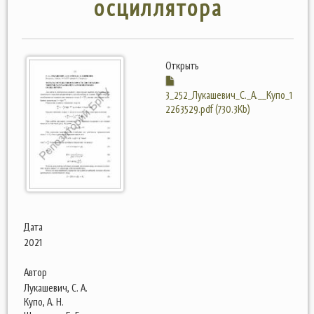
осциллятора
Открыть
3_252_Лукашевич_С._А.__Купо_1
2263529.pdf (730.3Kb)
Дата
2021
Автор
Лукашевич, С. А.
Купо, А. Н.