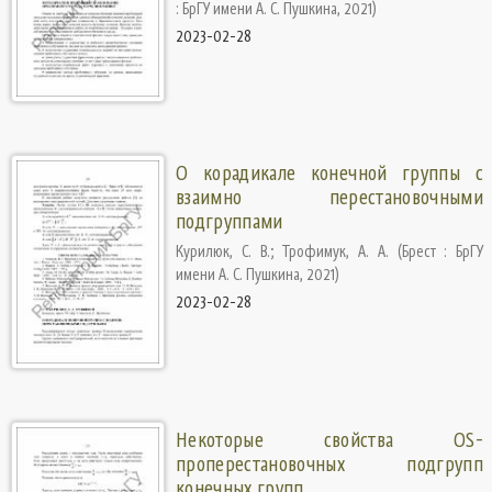
: БрГУ имени А. С. Пушкина
,
2021
)
2023-02-28
О корадикале конечной группы с
взаимно перестановочными
подгруппами
Курилюк, С. В.
;
Трофимук, А. А.
(
Брест : БрГУ
имени А. С. Пушкина
,
2021
)
2023-02-28
Некоторые свойства OS-
проперестановочных подгрупп
конечных групп