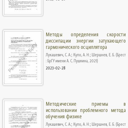
Методы определения скорости
диссипации энергии затухающего
гармонического осциллятора
Лукашевич, С. А.
;
Купо, А. Н.
;
Шершнев, Е. Б.
(
Брест
: БрГУ имени А. С. Пушкина
,
2021
)
2023-02-28
Методические приемы в
использовании проблемного метода
обучения физике
Лукашевич, С. А.
;
Купо, А. Н.
;
Шершнев, Е. Б.
(
Брест