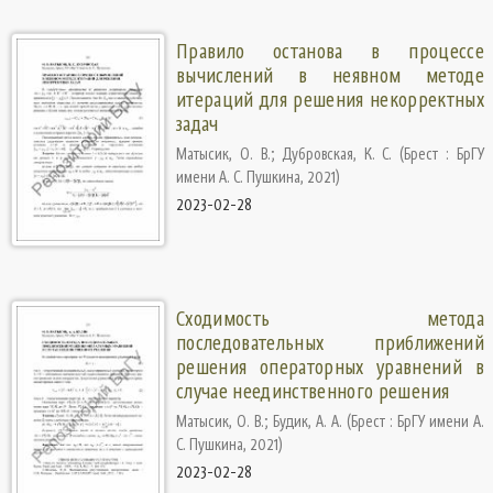
Правило останова в процессе
вычислений в неявном методе
итераций для решения некорректных
задач
Матысик, О. В.
;
Дубровская, К. С.
(
Брест : БрГУ
имени А. С. Пушкина
,
2021
)
2023-02-28
Сходимость метода
последовательных приближений
решения операторных уравнений в
случае неединственного решения
Матысик, О. В.
;
Будик, А. А.
(
Брест : БрГУ имени А.
С. Пушкина
,
2021
)
2023-02-28