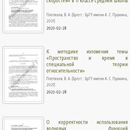
скоростей» в 11 классе средней школы
Плетюхов, В. А.
(
Брест : БрГУ имени А. С. Пушкина
,
2021
)
2023-02-28
К методике изложения темы
«Пространство и время в
специальной теории
относительности»
Плетюхов, В. А.
(
Брест : БрГУ имени А. С. Пушкина
,
2021
)
2023-02-28
О корректности использования
волновых функций