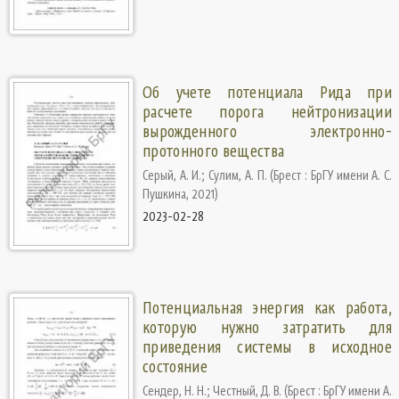
Об учете потенциала Рида при
расчете порога нейтронизации
вырожденного электронно-
протонного вещества
Серый, А. И.
;
Сулим, А. П.
(
Брест : БрГУ имени А. С.
Пушкина
,
2021
)
2023-02-28
Потенциальная энергия как работа,
которую нужно затратить для
приведения системы в исходное
состояние
Сендер, Н. Н.
;
Честный, Д. В.
(
Брест : БрГУ имени А.