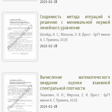
2023-02-28
Сходимость метода итераций к
решению с минимальной нормой
линейного уравнения
Шлойда, К. С.
;
Матысик, О. В.
(
Брест : БрГУ имени
А. С. Пушкина
,
2021
)
2023-02-28
Вычисление математического
ожидания оценки взаимной
спектральной плотности
Тюшкевич, Н. Н.
;
Мирская, Е. И.
(
Брест : БрГУ
имени А. С. Пушкина
,
2021
)
2023-02-28