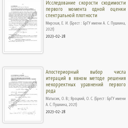
Исследование скорости сходимости
первого момента одной оценки
спектральной плотности
Мирская, Е. И.
(
Брест : БрГУ имени А. С. Пушкина
,
2021
)
2023-02-28
Апостериорный выбор числа
итераций в явном методе решения
некорректных уравнений первого
рода
Матысик, О. В.
;
Яроцкий, О. С.
(
Брест : БрГУ имени
А. С. Пушкина
,
2021
)
2023-02-28