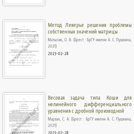
Метод Леверье решения проблемы
собственных значений матрицы
Матысик, О. В.
(
Брест : БрГУ имени А. С. Пушкина
,
2021
)
2023-02-28
Весовая задача типа Коши для
нелинейного дифференциального
уравнения с дробной производной
Марзан, С. А.
(
Брест : БрГУ имени А. С. Пушкина
,
2021
)
2023-02-28