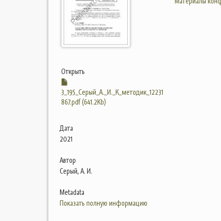
Материалы конф
Открыть
3_195_Серый_А._И._К_методик_12231
867.pdf (641.2Kb)
Дата
2021
Автор
Серый, А. И.
Metadata
Показать полную информацию