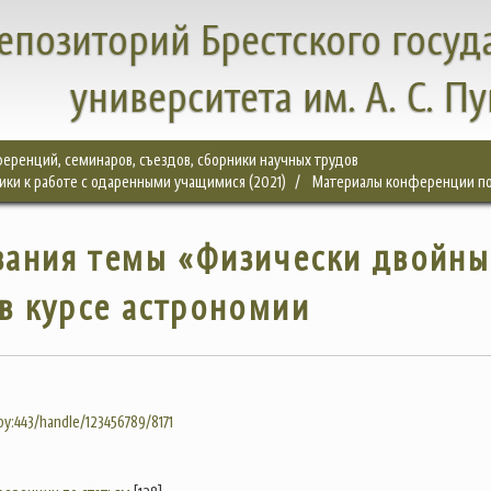
епозиторий Брестского госуд
университета им. А. С. П
еренций, семинаров, съездов, сборники научных трудов
ки к работе с одаренными учащимися (2021)
Материалы конференции по
вания темы «Физически двойны
 в курсе астрономии
.by:443/handle/123456789/8171