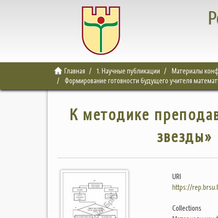
Р
Главная
1. Научные публикации
Материалы конф
Формирование готовности будущего учителя математи
К методике препода
звезды»
URI
https://rep.brsu
Collections