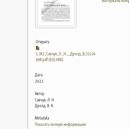
Материалы конф
Открыть
3_182_Савчук_Л._Н.__Дрозд_В_12224
998.pdf (635.6Kb)
Дата
2022
Автор
Савчук, Л. Н.
Дрозд, В. К.
Metadata
Показать полную информацию