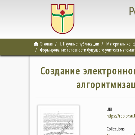
Р
Главная
1. Научные публикации
Материалы конф
Формирование готовности будущего учителя математи
Создание электронно
алгоритмиза
URI
https://rep.brsu
Collections