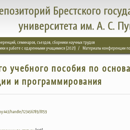
епозиторий Брестского госуд
университета им. А. С. П
еренций, семинаров, съездов, сборники научных трудов
ки к работе с одаренными учащимися (2021)
Материалы конференции по
го учебного пособия по основ
ции и программирования
.by:443/handle/123456789/8159