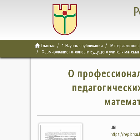
Р
Главная
1. Научные публикации
Материалы конф
Формирование готовности будущего учителя математи
О профессионал
педагогически
матема
URI
https://rep.brsu