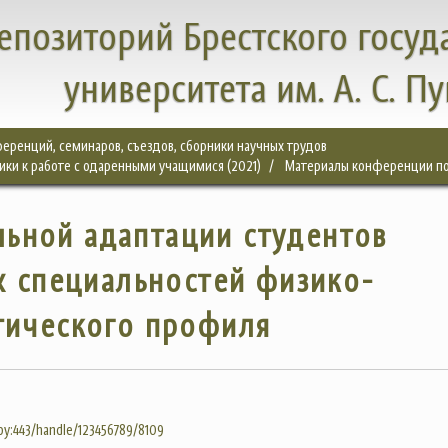
епозиторий Брестского госуд
университета им. А. С. П
еренций, семинаров, съездов, сборники научных трудов
ки к работе с одаренными учащимися (2021)
Материалы конференции по
ьной адаптации студентов
х специальностей физико-
тического профиля
.by:443/handle/123456789/8109