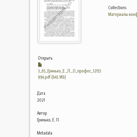
Collections
Материалы конф
Открыть
3_65_Гринько_Е._П._О_профес_12155
994.pdf (645.1Kb)
Дата
2021
Автор
Гринько, Е. П.
Metadata