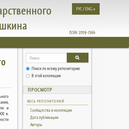
арственного
РУС / ENG
ушкина
ISSN:
2709-7366
го
Поиск по всему репозиторию
В этой коллекции
ПРОСМОТР
ьного
ВЕСЬ РЕПОЗИТОРИЙ
ания,
еля и
Сообщества и коллекции
XI в.
Дата публикации
ности
Авторы