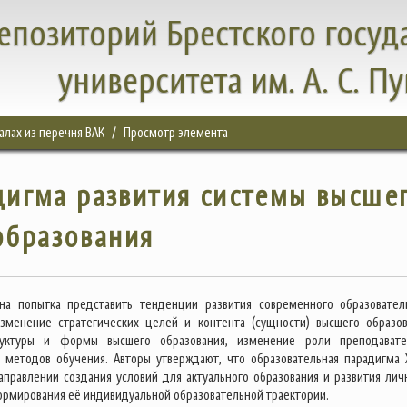
епозиторий Брестского госуд
университета им. А. С. П
налах из перечня ВАК
Просмотр элемента
игма развития системы высше
образования
ана попытка представить тенденции развития современного образовател
изменение стратегических целей и контента (сущности) высшего образов
уктуры и формы высшего образования, изменение роли преподават
методов обучения. Авторы утверждают, что образовательная парадигма X
направлении создания условий для актуального образования и развития лич
рмирования её индивидуальной образовательной траектории.