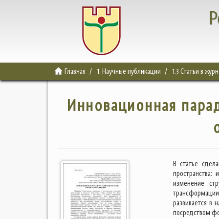
Р
Главная
1. Научные публикации
1.3 Статьи в жур
Инновационная парад
В статье сдел
пространства: 
изменение стр
трансформации 
развивается в 
посредством фо