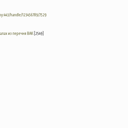
.by:443/handle/123456789/7529
налах из перечня ВАК
[2549]