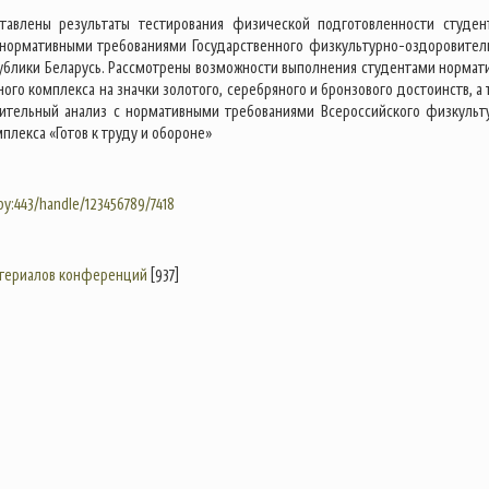
ставлены результаты тестирования физической подготовленности студен
 нормативными требованиями Государственного физкультурно-оздоровител
ублики Беларусь. Рассмотрены возможности выполнения студентами нормат
ого комплекса на значки золотого, серебряного и бронзового достоинств, а 
ительный анализ с нормативными требованиями Всероссийского физкульт
плекса «Готов к труду и обороне»
.by:443/handle/123456789/7418
атериалов конференций
[937]