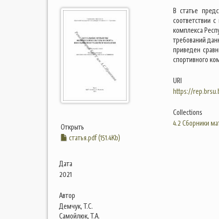
В статье пред
соответствии с
комплекса Респ
требований данн
приведен сравн
спортивного ком
URI
https://rep.brsu
Collections
4.2 Сборники м
Открыть
статья.pdf (151.4Kb)
Дата
2021
Автор
Демчук, Т.С.
Самойлюк, Т.А.