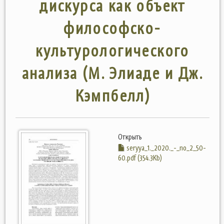
дискурса как объект
философско-
культурологического
анализа (М. Элиаде и Дж.
Кэмпбелл)
Открыть
seryya_1._2020._-_no_2_50-
60.pdf (354.3Kb)