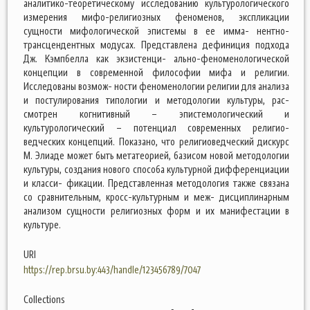
аналитико-теоретическому исследованию культурологического
измерения мифо-религиозных феноменов, экспликации
сущности мифологической эпистемы в ее имма- нентно-
трансцендентных модусах. Представлена дефиниция подхода
Дж. Кэмпбелла как экзистенци- ально-феноменологической
концепции в современной философии мифа и религии.
Исследованы возмож- ности феноменологии религии для анализа
и постулирования типологии и методологии культуры, рас-
смотрен когнитивный – эпистемологический и
культурологический – потенциал современных религио-
ведческих концепций. Показано, что религиоведческий дискурс
М. Элиаде может быть метатеорией, базисом новой методологии
культуры, создания нового способа культурной дифференциации
и класси- фикации. Представленная методология также связана
со сравнительным, кросс-культурным и меж- дисциплинарным
анализом сущности религиозных форм и их манифестации в
культуре.
URI
https://rep.brsu.by:443/handle/123456789/7047
Collections