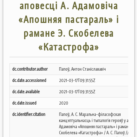
аповесці А. Адамовіча
«Апошняя пастараль» і
рамане Э. Скобелева
«Катастрофа»
dc.contributor.author
Папоў, Антон Станіслававіч
dc.date.accessioned
2021-03-17T09:31:55Z
dc.date.available
2021-03-17T09:31:55Z
dc.date.issued
2020
dc.identifier.citation
Папоў, А. С. Маральна-філасофская
канцэптуальнасць і тыпалогія герояў у апове
Адамовіча «Апошняя пастараль» і рамане Э.
Скобелева «Катастрофа» / А. С. Папоў // Вес