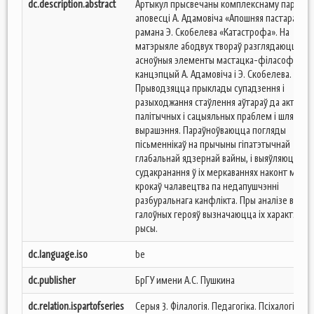
dc.description.abstract
Артыкул прысвечаны комплекснаму параўн
аповесці А. Адамовіча «Апошняя пастараль» 
рамана Э. Скобелева «Катастрофа». На
матэрыяле абодвух твораў разглядаюцца
асноўныя элементы мастацка-філасофскіх
канцэпцый А. Адамовіча і Э. Скобелева.
Прыводзяцца прыклады супадзення і
разыходжання стаўлення аўтараў да актуаль
палітычных і сацыяльных праблем і шляхоў і
вырашэння. Параўноўваюцца погляды
пісьменнікаў на прычыны гіпатэтычнай
глабальнай ядзернай вайны, і выяўляюцца кр
судакранання ў іх меркаваннях наконт магч
крокаў чалавецтва па недапушчэнні
разбуральнага канфлікта. Пры аналізе вобра
галоўных герояў вызначаюцца іх характэрны
рысы.
dc.language.iso
be
dc.publisher
БрГУ имени А.С. Пушкина
dc.relation.ispartofseries
Серыя 3. Філалогія. Педагогіка. Псіхалогія;