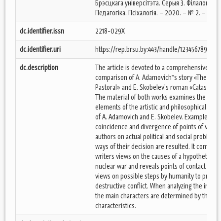
Брэсцкага універсітэта. Серыя 3. Філалогія.
Педагогіка. Псіхалогія. – 2020. – № 2. – С. 75
dc.identifier.issn
2218-029X
dc.identifier.uri
https://rep.brsu.by:443/handle/123456789/7017
dc.description
The article is devoted to a comprehensive
comparison of A. Adamovich‟s story «The Last
Pastoral» and E. Skobelev's roman «Catastroph
The material of both works examines the main
elements of the artistic and philosophical con
of A. Adamovich and E. Skobelev. Examples of
coincidence and divergence of points of view 
authors on actual political and social problems
ways of their decision are resulted. It compare
writers views on the causes of a hypothetical g
nuclear war and reveals points of contact in th
views on possible steps by humanity to preven
destructive conflict. When analyzing the image
the main characters are determined by their
characteristics.