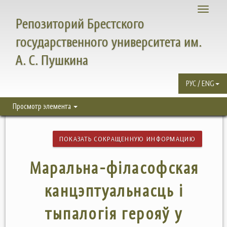
Toggle
Репозиторий Брестского
navigati
государственного университета им.
А. С. Пушкина
РУС / ENG
Просмотр элемента
ПОКАЗАТЬ СОКРАЩЕННУЮ ИНФОРМАЦИЮ
Маральна-філасофская
канцэптуальнасць і
тыпалогія герояў у