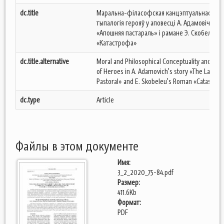
dc.title
Маральна-філасофская канцэптуальнасць і
тыпалогія герояў у аповесці А. Адамовіча
«Апошняя пастараль» і рамане Э. Скобелева
«Катастрофа»
dc.title.alternative
Moral and Philosophical Conceptuality and Typ
of Heroes in A. Adamovich’s story «The Last
Pastoral» and E. Skobeleu’s Roman «Catastro
dc.type
Article
Файлы в этом документе
Имя:
3_2_2020_75-84.pdf
Размер:
411.6Kb
Формат:
PDF