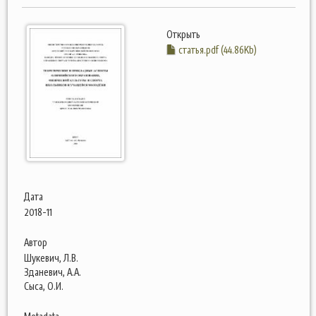
Открыть
статья.pdf (44.86Kb)
Дата
2018-11
Автор
Шукевич, Л.В.
Зданевич, А.А.
Сыса, О.И.