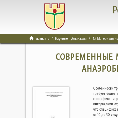
Р
Главная
1. Научные публикации
1.5 Материалы 
СОВРЕМЕННЫЕ 
АНАЭРОБ
Особенности тр
требует более 
специфике игр
интервалами от
что специфика п
от 10 до 30 сек