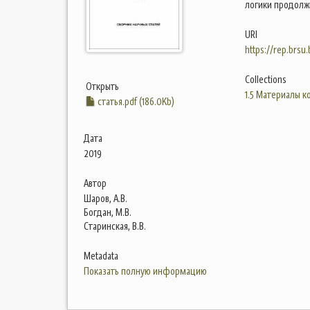
логики продолж
URI
https://rep.brsu
Collections
Открыть
1.5 Материалы 
статья.pdf (186.0Kb)
Дата
2019
Автор
Шаров, А.В.
Богдан, М.В.
Старинская, В.В.
Metadata
Показать полную информацию