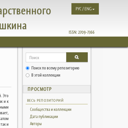
арственного
РУС / ENG
ушкина
ISSN:
2709-7366
Поиск по всему репозиторию
В этой коллекции
ПРОСМОТР
. Это
ВЕСЬ РЕПОЗИТОРИЙ
к и к
зными
Сообщества и коллекции
вает,
Дата публикации
валом
Авторы
 так и