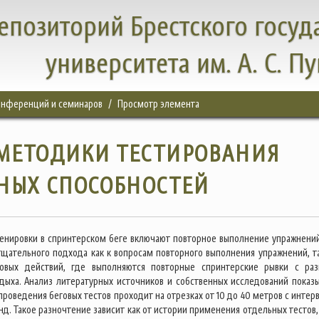
епозиторий Брестского госуд
университета им. А. С. П
конференций и семинаров
Просмотр элемента
МЕТОДИКИ ТЕСТИРОВАНИЯ
НЫХ СПОСОБНОСТЕЙ
енировки в спринтерском беге включают повторное выполнение упражнений
тщательного подхода как к вопросам повторного выполнения упражнений, та
овых действий, где выполняются повторные спринтерские рывки с ра
дыха. Анализ литературных источников и собственных исследований показы
роведения беговых тестов проходит на отрезках от 10 до 40 метров с интер
унд. Такое разночтение зависит как от истории применения отдельных тестов,