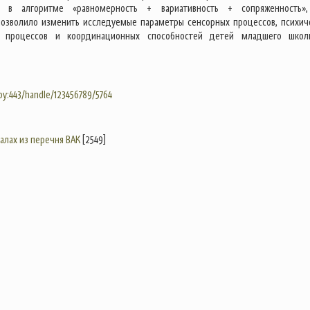
ь в алгоритме «равномерность + вариативность + сопряженность»
озволило изменить исследуемые параметры сенсорных процессов, психич
х процессов и координационных способностей детей младшего школ
.by:443/handle/123456789/5764
налах из перечня ВАК
[2549]