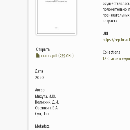
осуществлялас
положительно п
познавательны
возраста
URI
https://rep.brsu
Открыть
Collections
статья.pdf (259.0Kb)
1.3 Статьи в жур
Дата
2020
Автор
Михута, И.Ю.
Вольский, Д.И.
Овсянкин, В.А.
Сун, Пэн
Metadata