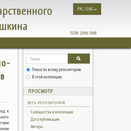
арственного
РУС / ENG
ушкина
ISSN:
2709-7366
но-
Поиск по всему репозиторию
 в
В этой коллекции
ПРОСМОТР
ВЕСЬ РЕПОЗИТОРИЙ
ход к
Сообщества и коллекции
ьного
Дата публикации
ствия
Авторы
тоном