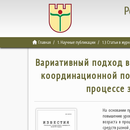
Р
Главная
1. Научные публикации
1.3 Статьи в жур
Вариативный подход в
координационной под
процессе 
На основании 
повышению уров
возраста в про
средств разной