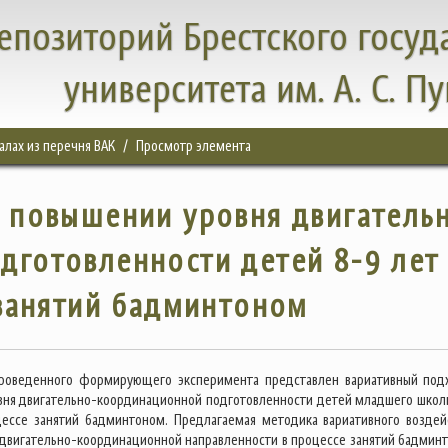
епозиторий Брестского госуд
университета им. А. С. П
налах из перечня ВАК
Просмотр элемента
 повышении уровня двигатель
готовленности детей 8-9 лет
занятий бадминтоном
проведенного формирующего эксперимента представлен вариативный под
ня двигательно-координационной подготовленности детей младшего школ
цессе занятий бадминтоном. Предлагаемая методика вариативного воздей
 двигательно-координационной направленности в процессе занятий бадмин