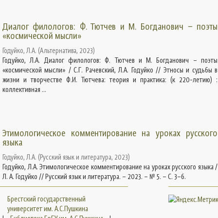
Диалог филологов: Ф. Тютчев и М. Богданович – поэты
«космической мысли»
Годуйко, Л.А.
(
Альтернатива
,
2023
)
Годуйко, Л.А. Диалог филологов: Ф. Тютчев и М. Богданович – поэты
«космической мысли» / С.Г. Рачевский, Л.А. Годуйко // Этносы и судьбы в
жизни и творчестве Ф.И. Тютчева: теория и практика: (к 220-летию) :
коллективная ...
Этимологическое комментирование на уроках русского
языка
Годуйко, Л.А.
(
Русский язык и литература
,
2023
)
Годуйко, Л.А. Этимологическое комментирование на уроках русского языка /
Л. А. Годуйко // Русский язык и литература. – 2023. – № 5. – С. 3–6.
Брестский государственный
университет им. А.С.Пушкина