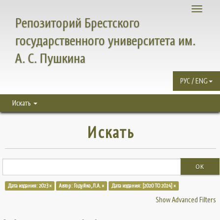
Toggle
Репозиторий Брестского
navigati
государственного университета им.
А. С. Пушкина
РУС / ENG
Искать
Искать
OK
Дата издания: 2023 ×
Автор: Годуйко, Л.А. ×
Дата издания: [2020 TO 2024] ×
Show Advanced Filters