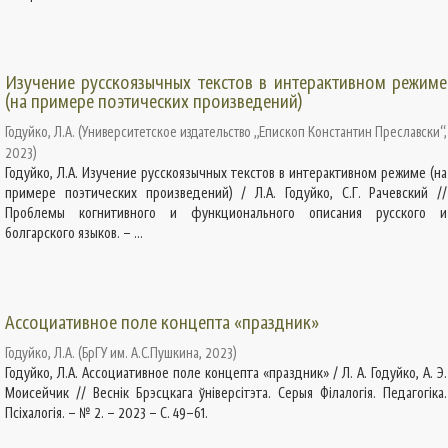
Изучение русскоязычных текстов в интерактивном режиме
(на примере поэтических произведений)
Годуйко, Л.А.
(
Университетское издательство „Епископ Константин Преславски“
,
2023
)
Годуйко, Л.А. Изучение русскоязычных текстов в интерактивном режиме (на
примере поэтических произведений) / Л.А. Годуйко, С.Г. Рачевский //
Проблемы когнитивного и функционального описания русского и
болгарского языков. – ...
Ассоциативное поле концепта «праздник»
Годуйко, Л.А.
(
БрГУ им. А.С.Пушкина
,
2023
)
Годуйко, Л.А. Ассоциативное поле концепта «праздник» / Л. А. Годуйко, А. Э.
Моисейчик // Веснік Брэсцкага ўніверсітэта. Серыя Філалогія. Педагогіка.
Псіхалогія. – № 2. – 2023 – С. 49–61.