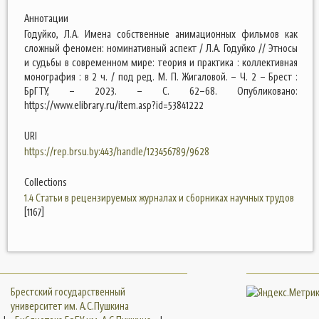
Аннотации
Годуйко, Л.А. Имена собственные анимационных фильмов как
сложный феномен: номинативный аспект / Л.А. Годуйко // Этносы
и судьбы в современном мире: теория и практика : коллективная
монография : в 2 ч. / под ред. М. П. Жигаловой. – Ч. 2 – Брест :
БрГТУ, – 2023. – С. 62–68. Опубликовано:
https://www.elibrary.ru/item.asp?id=53841222
URI
https://rep.brsu.by:443/handle/123456789/9628
Collections
1.4 Статьи в рецензируемых журналах и сборниках научных трудов
[1167]
Брестский государственный
университет им. А.С.Пушкина