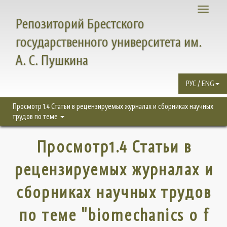
Toggle
Репозиторий Брестского
navigati
государственного университета им.
А. С. Пушкина
РУС / ENG
Просмотр 1.4 Статьи в рецензируемых журналах и сборниках научных
трудов по теме
Просмотр1.4 Статьи в
рецензируемых журналах и
сборниках научных трудов
по теме "biomechanics o f