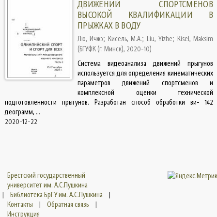
ДВИЖЕНИЙ СПОРТСМЕНОВ
ВЫСОКОЙ КВАЛИФИКАЦИИ В
ПРЫЖКАХ В ВОДУ
Лю, Ичжэ
;
Кисель, М.А.
;
Liu, Yizhe
;
Kisel, Maksim
(
БГУФК (г. Минск)
,
2020-10
)
Система видеоанализа движений прыгунов
используется для определения кинематических
параметров движений спортсменов и
комплексной оценки технической
подготовленности прыгунов. Разработан способ обработки ви- 142
деограмм, ...
2020-12-22
Брестский государственный
университет им. А.С.Пушкина
|
Библиотека БрГУ им. А.С.Пушкина
|
Контакты
|
Обратная связь
|
Инструкция