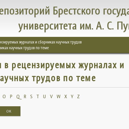
епозиторий Брестского госуд
университета им. А. С. П
цензируемых журналах и сборниках научных трудов
никах научных трудов по теме
и в рецензируемых журналах и
аучных трудов по теме
O
P
Q
R
S
T
U
V
W
X
Y
Z
OK