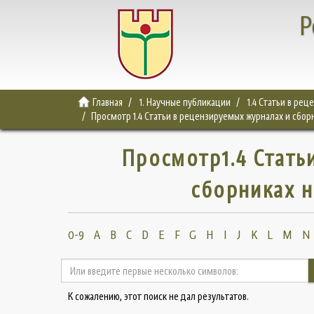
Р
Главная
1. Научные публикации
1.4 Статьи в ре
Просмотр 1.4 Статьи в рецензируемых журналах и сбор
Просмотр1.4 Стать
сборниках н
0-9
A
B
C
D
E
F
G
H
I
J
K
L
M
N
К сожалению, этот поиск не дал результатов.