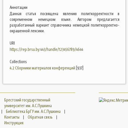
Аннотации
Данная статья посвящена явлению политкорректности в
современном немецком языке. Автором предлагается
разработанный вариант справочника немецкой политкорректно-
окрашенной лексики.
URI
https://rep.brsu.by:443/handle/123456789/4644
Collections
4.2 Сборники материалов конференций
[937]
Брестский государственный
университет им. А.С.Пушкина
|
Библиотека БрГУ им. А.С.Пушкина
|
Контакты
|
Обратная связь
|
Инструкция