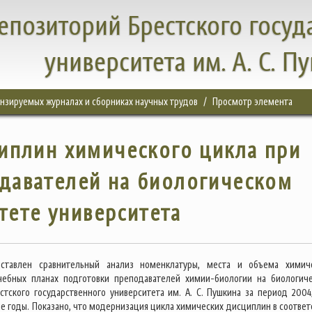
епозиторий Брестского госуд
университета им. А. С. П
цензируемых журналах и сборниках научных трудов
Просмотр элемента
иплин химического цикла при
давателей на биологическом
тете университета
ставлен сравнительный анализ номенклатуры, места и объема химич
чебных планах подготовки преподавателей химии-биологии на биологич
стского государственного университета им. А. С. Пушкина за период 200
е годы. Показано, что модернизация цикла химических дисциплин в соответ