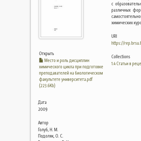
с образователь
различных фор
самостоятельн
химических курс
URI
https://rep.brsu
Открыть
Collections
Место и роль дисциплин
1.4 Статьи в ре
химического цикла при подготовке
преподавателей на биологическом
факультете университета.pdf
(223.6Kb)
Дата
2009
Автор
Голуб, Н. М.
Подоляк, О. С.