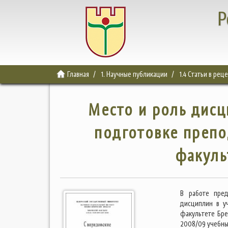
Р
Главная
1. Научные публикации
1.4 Статьи в ре
Место и роль дисц
подготовке препо
факуль
В работе пред
дисциплин в у
факультете Бре
2008/09 учебны