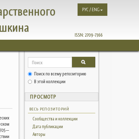
арственного
РУС / ENG
ушкина
ISSN:
2709-7366
Поиск по всему репозиторию
В этой коллекции
ПРОСМОТР
ВЕСЬ РЕПОЗИТОРИЙ
еских
Сообщества и коллекции
еском
Дата публикации
4/05—
Авторы
ствии