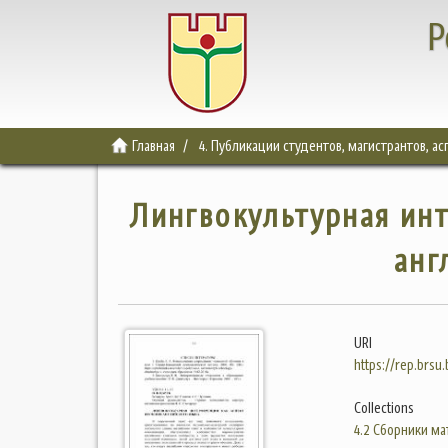
Р
Главная
4. Публикации студентов, магистрантов, а
Лингвокультурная инт
анг
URI
https://rep.brsu
Collections
4.2 Сборники м