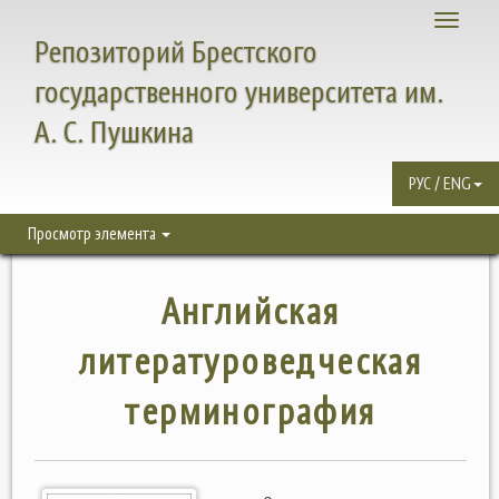
Toggle
Репозиторий Брестского
navigati
государственного университета им.
А. С. Пушкина
РУС / ENG
Просмотр элемента
Английская
литературоведческая
терминография