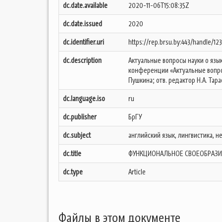
dc.date.available
2020-11-06T15:08:35Z
dc.date.issued
2020
dc.identifier.uri
https://rep.brsu.by:443/handle/1
dc.description
Актуальные вопросы науки о яз
конференции «Актуальные вопросы 
Пушкина; отв. редактор Н.А. Тарас
dc.language.iso
ru
dc.publisher
БрГУ
dc.subject
английский язык, лингвистика, 
dc.title
ФУНКЦИОНАЛЬНОЕ СВОЕОБРАЗИ
dc.type
Article
Файлы в этом документе