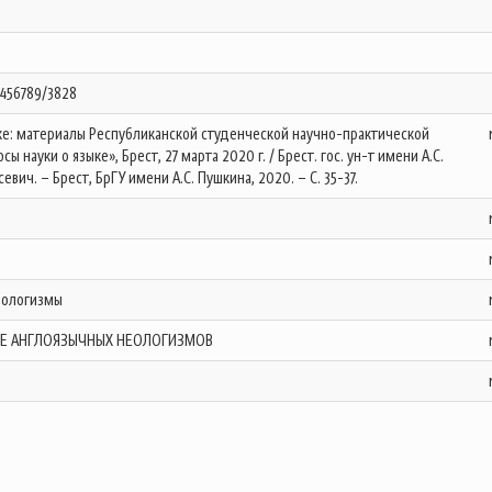
23456789/3828
ыке: материалы Республиканской студенческой научно-практической
науки о языке», Брест, 27 марта 2020 г. / Брест. гос. ун-т имени А.С.
евич. – Брест, БрГУ имени А.С. Пушкина, 2020. – С. 35-37.
неологизмы
Е АНГЛОЯЗЫЧНЫХ НЕОЛОГИЗМОВ