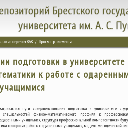
епозиторий Брестского госуд
университета им. А. С. П
налах из перечня ВАК
Просмотр элемента
ии подготовки в университете
тематики к работе с одаренны
учащимися
матриваются пути совершенствования подготовки в университете студ
х специальностей физико-математического профиля к профессиона
 одаренными учащимися, структура профессиональной компетентности буд
тики в вопросах работы с одаренными учащимися, модель методической си