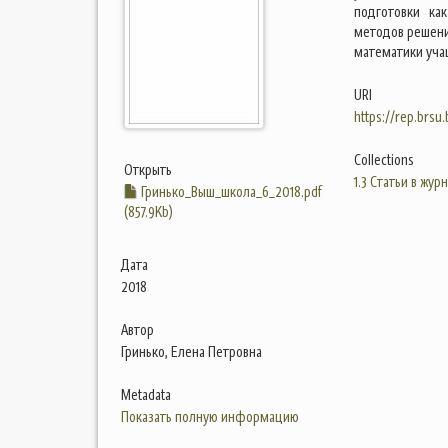
подготовки ка
методов решени
математики уча
URI
https://rep.brsu
Collections
Открыть
1.3 Статьи в жур
Гринько_Выш_школа_6_2018.pdf
(857.9Kb)
Дата
2018
Автор
Гринько, Елена Петровна
Metadata
Показать полную информацию