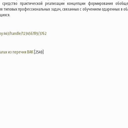
к средство практической реализации концепции формирования обобщ
я типовых профессиональных задач, связанных с обучением одаренных в об
щихся.
.by:443/handle/123456789/3762
налах из перечня ВАК
[2549]