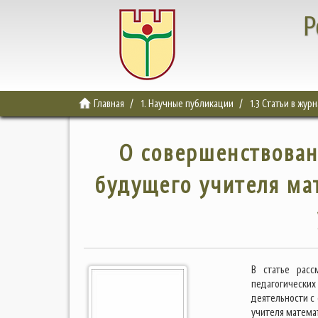
Р
Главная
1. Научные публикации
1.3 Статьи в жур
О совершенствован
будущего учителя ма
В статье расс
педагогически
деятельности с
учителя матема