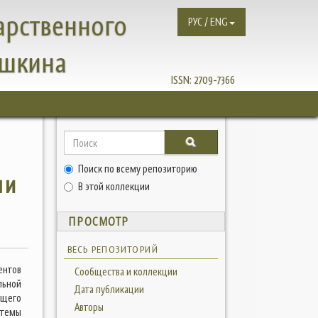
арственного
РУС / ENG
ушкина
ISSN:
2709-7366
Поиск по всему репозиторию
ми
В этой коллекции
ПРОСМОТР
ВЕСЬ РЕПОЗИТОРИЙ
ентов
Сообщества и коллекции
льной
Дата публикации
ущего
Авторы
стемы