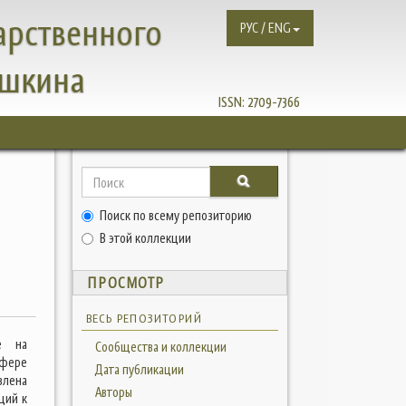
арственного
РУС / ENG
ушкина
ISSN:
2709-7366
Поиск по всему репозиторию
В этой коллекции
ПРОСМОТР
ВЕСЬ РЕПОЗИТОРИЙ
ые на
Сообщества и коллекции
сфере
Дата публикации
влена
Авторы
ций к