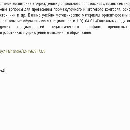
иальное воспитание в учреждениях дошкольного образования», планы семина
рные вопросы для проведения промежуточного и итогового контроля, осн
источники и др. Данные учебно-методические материалы ориентированы 
спользование обучающимися специальности 1-03 04 01 «Социальная педагог
ругих специальностей педагогического профиля, преподавател
и работниками учреждений дошкольного образования.
.by:443/handle/123456789/276
742]