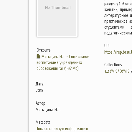
разделу 1 «Соц
занятий, приме
литературные 
практическое и
студентами д
педагогическим
URI
Открыть
https://rep.brsu
Матыцина И.Г. - Социальное
воспитание в учреждениях
Collections
образования.rar (1.461Mb)
3.2 УМК / ЭУМК
[
Дата
2018
Автор
Матыцина, И.Г.
Metadata
Показать полную информацию