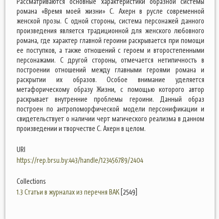
Рассматриваются основные характеристики образной системы
романа «Время моей жизни» С. Ахерн в русле современной
женской прозы. С одной стороны, система персонажей данного
произведения является традиционной для женского любовного
романа, где характер главной героини раскрывается при помощи
ее поступков, а также отношений с героем и второстепенными
персонажами. С другой стороны, отмечается нетипичность в
построении отношений между главными героями романа и
раскрытии их образов. Особое внимание уделяется
метафорическому образу Жизни, с помощью которого автор
раскрывает внутренние проблемы героини. Данный образ
построен по антропоморфической модели персонификации и
свидетельствует о наличии черт магического реализма в данном
произведении и творчестве С. Ахерн в целом.
URI
https://rep.brsu.by:443/handle/123456789/2404
Collections
1.3 Статьи в журналах из перечня ВАК
[2549]