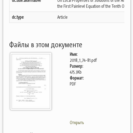
dc.title.alternative
On Local Properties of Solutions of the Analog
the First Painlevé Equation of the Tenth Order
dc.type
Article
Файлы в этом документе
Имя:
2018_1_74-81.pdf
Размер:
475.3Kb
Формат:
PDF
Открыть