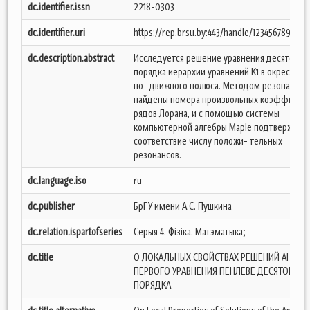
dc.identifier.issn
2218-0303
dc.identifier.uri
https://rep.brsu.by:443/handle/123456789/233
dc.description.abstract
Исследуется решение уравнения десятого
порядка иерархии уравнений K1 в окрестнос
по- движного полюса. Методом резонансов
найдены номера произвольных коэффицие
рядов Лорана, и с помощью системы
компьютерной алгебры Maple подтвержден
соответствие числу положи- тельных
резонансов.
dc.language.iso
ru
dc.publisher
БрГУ имени А.С. Пушкина
dc.relation.ispartofseries
Серыя 4. Фізіка. Матэматыка;
dc.title
О ЛОКАЛЬНЫХ СВОЙСТВАХ РЕШЕНИЙ АНАЛО
ПЕРВОГО УРАВНЕНИЯ ПЕНЛЕВЕ ДЕСЯТОГО
ПОРЯДКА