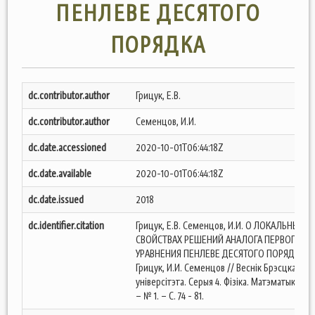
ПЕНЛЕВЕ ДЕСЯТОГО
ПОРЯДКА
dc.contributor.author
Грицук, Е.В.
dc.contributor.author
Семенцов, И.И.
dc.date.accessioned
2020-10-01T06:44:18Z
dc.date.available
2020-10-01T06:44:18Z
dc.date.issued
2018
dc.identifier.citation
Грицук, Е.В. Семенцов, И.И. О ЛОКАЛЬНЫХ
СВОЙСТВАХ РЕШЕНИЙ АНАЛОГА ПЕРВОГО
УРАВНЕНИЯ ПЕНЛЕВЕ ДЕСЯТОГО ПОРЯДКА / Е
Грицук, И.И. Семенцов // Веснік Брэсцкага
універсітэта. Серыя 4. Фізіка. Матэматыка – 2
– № 1. – С. 74 - 81.