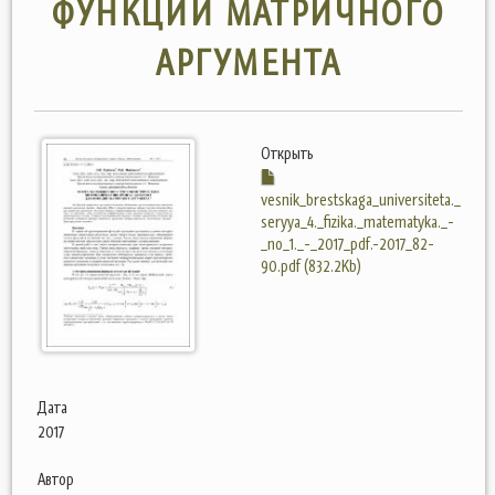
ФУНКЦИЙ МАТРИЧНОГО
АРГУМЕНТА
Открыть
vesnik_brestskaga_universiteta._
seryya_4._fizika._matematyka._-
_no_1._-_2017_pdf.-2017_82-
90.pdf (832.2Kb)
Дата
2017
Автор