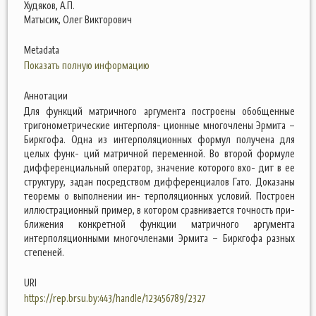
Худяков, А.П.
Матысик, Олег Викторович
Metadata
Показать полную информацию
Аннотации
Для функций матричного аргумента построены обобщенные
тригонометрические интерполя- ционные многочлены Эрмита –
Биркгофа. Одна из интерполяционных формул получена для
целых функ- ций матричной переменной. Во второй формуле
дифференциальный оператор, значение которого вхо- дит в ее
структуру, задан посредством дифференциалов Гато. Доказаны
теоремы о выполнении ин- терполяционных условий. Построен
иллюстрационный пример, в котором сравнивается точность при-
ближения конкретной функции матричного аргумента
интерполяционными многочленами Эрмита – Биркгофа разных
степеней.
URI
https://rep.brsu.by:443/handle/123456789/2327