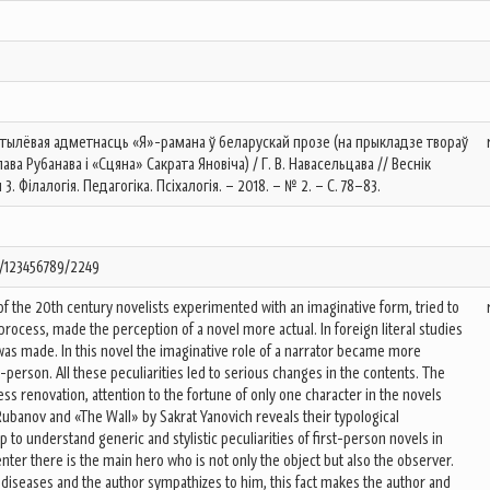
-стылёвая адметнасць «Я»-рамана ў беларускай прозе (на прыкладзе твораў
ва Рубанава і «Сцяна» Сакрата Яновіча) / Г. В. Навасельцава // Веснік
3. Філалогія. Педагогіка. Псіхалогія. – 2018. – № 2. – С. 78–83.
e/123456789/2249
of the 20th century novelists experimented with an imaginative form, tried to
 process, made the perception of a novel more actual. In foreign literal studies
was made. In this novel the imaginative role of a narrator became more
st-person. All these peculiarities led to serious changes in the contents. The
ss renovation, attention to the fortune of only one character in the novels
 Rubanov and «The Wall» by Sakrat Yanovich reveals their typological
to understand generic and stylistic peculiarities of first-person novels in
center there is the main hero who is not only the object but also the observer.
diseases and the author sympathizes to him, this fact makes the author and