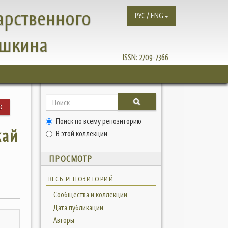
арственного
РУС / ENG
ушкина
ISSN:
2709-7366
Ю
Поиск по всему репозиторию
кай
В этой коллекции
ПРОСМОТР
ВЕСЬ РЕПОЗИТОРИЙ
Сообщества и коллекции
Дата публикации
Авторы