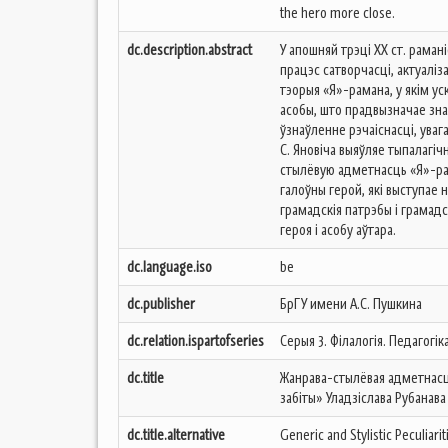
the hero more close.
dc.description.abstract
У апошняй трэці ХХ ст. рама
працэс сатворчасці, актуалі
тэорыя «Я»-рамана, у якім у
асобы, што прадвызначае зна
ўзнаўленне рэчаіснасці, уваг
С. Яновіча выяўляе тыпалагіч
стылёвую адметнасць «Я»-рам
галоўны герой, які выступае н
грамадскія патрэбы і грамадс
героя і асобу аўтара.
dc.language.iso
be
dc.publisher
БрГУ имени А.С. Пушкина
dc.relation.ispartofseries
Серыя 3. Філалогія. Педагогіка
dc.title
Жанрава-стылёвая адметнасц
забіты» Уладзіслава Рубанава
dc.title.alternative
Generic and Stylistic Peculiari