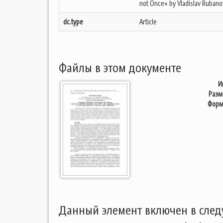
not Once» by Vladislav Rubano
dc.type
Article
Файлы в этом документе
И
Разм
Форм
Данный элемент включен в сле