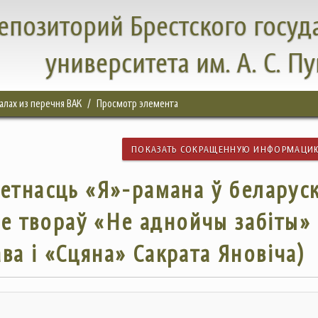
епозиторий Брестского госуд
университета им. А. С. П
налах из перечня ВАК
Просмотр элемента
ПОКАЗАТЬ СОКРАЩЕННУЮ ИНФОРМАЦИ
етнасць «Я»-рамана ў беларус
зе твораў «Не аднойчы забіты»
ва і «Сцяна» Сакрата Яновіча)