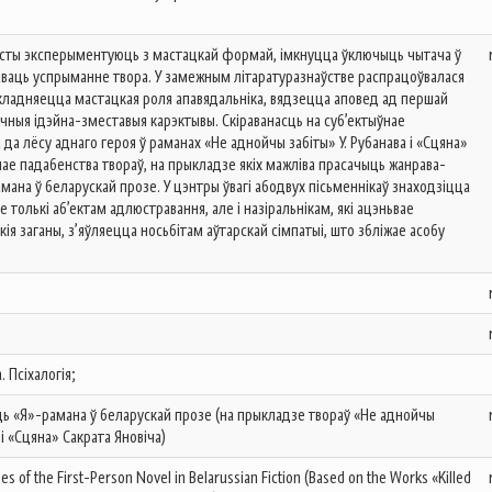
ністы эксперыментуюць з мастацкай формай, імкнуцца ўключыць чытача ў
заваць успрыманне твора. У замежным літаратуразнаўстве распрацоўвалася
складняецца мастацкая роля апавядальніка, вядзецца аповед ад першай
чныя ідэйна-зместавыя карэктывы. Скіраванасць на суб’ектыўнае
а да лёсу аднаго героя ў раманах «Не аднойчы забіты» У. Рубанава і «Сцяна»
нае падабенства твораў, на прыкладзе якіх мажліва прасачыць жанрава-
ана ў беларускай прозе. У цэнтры ўвагі абодвух пісьменнікаў знаходзіцца
е толькі аб’ектам адлюстравання, але і назіральнікам, які ацэньвае
кія заганы, з’яўляецца носьбітам аўтарскай сімпатыі, што збліжае асобу
. Псіхалогія;
ь «Я»-рамана ў беларускай прозе (на прыкладзе твораў «Не аднойчы
 і «Сцяна» Сакрата Яновіча)
ties of the First-Person Novel in Belarussian Fiction (Based on the Works «Killed