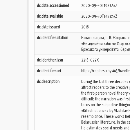
dc.date.accessioned
2020-09-30T13:33:57Z
dc.date.available
2020-09-30T13:33:57Z
dc.date.issued
2018
dc.identifier.citation
Навасельцава, Г. В. Жанрава
«Не аднойчы забіты» Уладзісла
Брэсцкага універсітэта. Серыя 
dc.identifier.issn
2218-029X
dc.identifier.uri
https://rep.brsu.by:443/handl
dc.description
During the last three decades 
attract readers to the creative
the first-person novel theory 
difficult; the narration was fir
focus on the subjective thingne
«Killed not once» by Vladislav
resemblance. These works help 
Belarussian literature. In the 
He estimates social needs and 