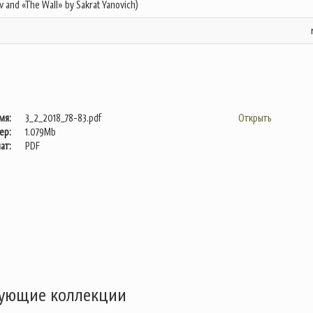
v and «The Wall» by Sakrat Yanovich)
мя:
3_2_2018_78-83.pdf
Открыть
ер:
1.079Mb
ат:
PDF
дующие коллекции