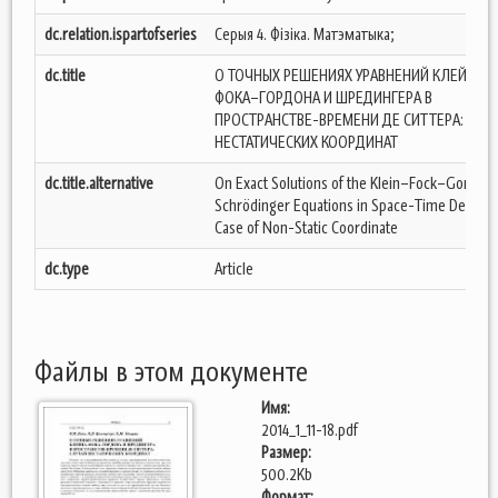
dc.relation.ispartofseries
Серыя 4. Фізіка. Матэматыка;
dc.title
О ТОЧНЫХ РЕШЕНИЯХ УРАВНЕНИЙ КЛЕЙНА–
ФОКА–ГОРДОНА И ШРЕДИНГЕРА В
ПРОСТРАНСТВЕ-ВРЕМЕНИ ДЕ СИТТЕРА: СЛУ
НЕСТАТИЧЕСКИХ КООРДИНАТ
dc.title.alternative
On Exact Solutions of the Klein–Fock–Gordon
Schrödinger Equations in Space-Time De Sitter
Case of Non-Static Coordinate
dc.type
Article
Файлы в этом документе
Имя:
2014_1_11-18.pdf
Размер:
500.2Kb
Формат: