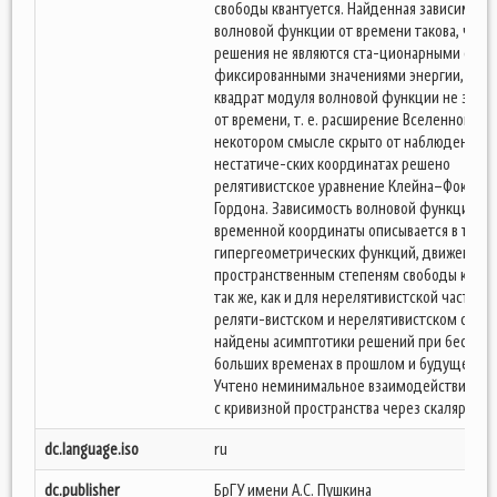
свободы квантуется. Найденная зависимост
волновой функции от времени такова, что
решения не являются ста-ционарными с
фиксированными значениями энергии, при 
квадрат модуля волновой функции не за-ви
от времени, т. е. расширение Вселенной в
некотором смысле скрыто от наблюдения. В
нестатиче-ских координатах решено
релятивистское уравнение Клейна–Фока–
Гордона. Зависимость волновой функции от
временной координаты описывается в терм
гипергеометрических функций, движение 
пространственным степеням свободы квант
так же, как и для нерелятивистской частицы.
реляти-вистском и нерелятивистском случа
найдены асимптотики решений при бескон
больших временах в прошлом и будущем.
Учтено неминимальное взаимодействие ча
с кривизной пространства через скаляр Рич
dc.language.iso
ru
dc.publisher
БрГУ имени А.С. Пушкина