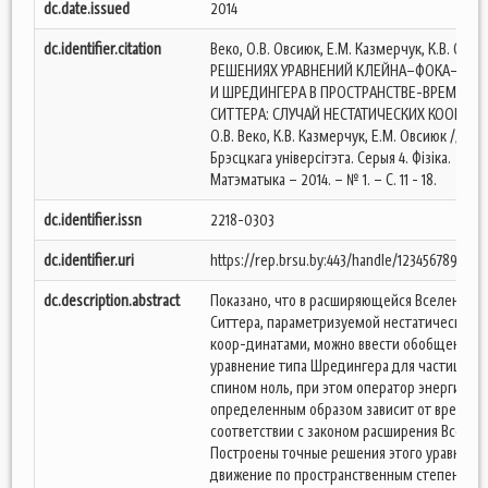
dc.date.issued
2014
dc.identifier.citation
Веко, О.В. Овсиюк, Е.М. Казмерчук, К.В. О Т
РЕШЕНИЯХ УРАВНЕНИЙ КЛЕЙНА–ФОКА–ГОР
И ШРЕДИНГЕРА В ПРОСТРАНСТВЕ-ВРЕМЕНИ 
СИТТЕРА: СЛУЧАЙ НЕСТАТИЧЕСКИХ КООРДИН
О.В. Веко, К.В. Казмерчук, Е.М. Овсиюк // Вес
Брэсцкага універсітэта. Серыя 4. Фізіка.
Матэматыка – 2014. – № 1. – С. 11 - 18.
dc.identifier.issn
2218-0303
dc.identifier.uri
https://rep.brsu.by:443/handle/123456789/2172
dc.description.abstract
Показано, что в расширяющейся Вселенной
Ситтера, параметризуемой нестатическими
коор-динатами, можно ввести обобщенное
уравнение типа Шредингера для частицы со
спином ноль, при этом оператор энергии
определенным образом зависит от времени
соответствии с законом расширения Все-ле
Построены точные решения этого уравнения
движение по пространственным степеням