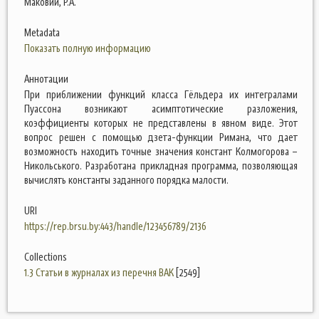
Маковий, Р.А.
Metadata
Показать полную информацию
Аннотации
При приближении функций класса Гёльдера их интегралами
Пуассона возникают асимптотические разложения,
коэффициенты которых не представлены в явном виде. Этот
вопрос решен с помощью дзета-функции Римана, что дает
возможность находить точные значения констант Колмогорова –
Никольського. Разработана прикладная программа, позволяющая
вычислять константы заданного порядка малости.
URI
https://rep.brsu.by:443/handle/123456789/2136
Collections
1.3 Статьи в журналах из перечня ВАК
[2549]