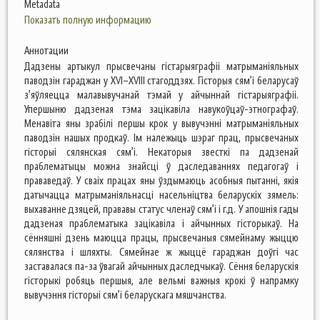
Metadata
Показать полную информацию
Аннотации
Дадзены артыкул прысвечаны гістарыяграфіі матрыманіяльных
паводзін гараджан у XVI–XVIII стагоддзях. Гісторыя сям’і беларусаў
з’яўляецца малавывучанай тэмай у айчыннай гістарыяграфіі.
Упершыню дадзеная тэма зацікавіла навукоўцаў-этнографаў.
Менавіта яны зрабілі першы крок у вывучэнні матрыманіяльных
паводзін нашых продкаў. Ім належыць шэраг прац, прысвечаных
гісторыі сялянская сям’і. Некаторыя звесткі па дадзенай
праблематыцы можна знайсці ў даследаваннях педагогаў і
прававедаў. У сваіх працах яны ўздымаюць асобныя пытанні, якія
датычацца матрыманіяльнасці насельніцтва беларускіх зямель:
выхаванне дзяцей, прававы статус членаў сям’і і г.д. У апошнія гады
дадзеная праблематыка зацікавіла і айчынных гісторыкаў. На
сённяшні дзень маюцца працы, прысвечаныя сямейнаму жыццю
сялянства і шляхты. Сямейнае ж жыццё гараджан доўгі час
заставалася па-за ўвагай айчынных даследчыкаў. Сёння беларускія
гісторыкі робяць першыя, але вельмі важныя крокі ў напрамку
вывучэння гісторыі сям’і беларускага мяшчанства.