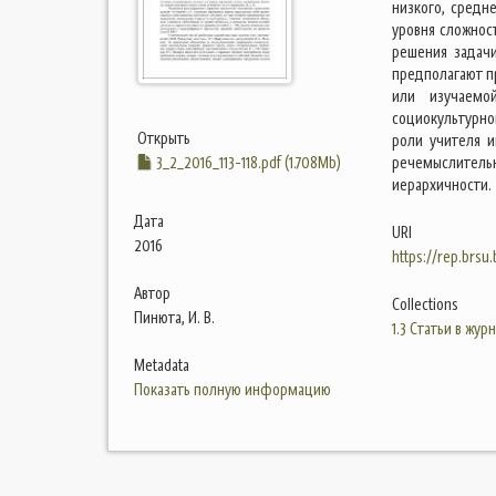
низкого, средн
уровня сложнос
решения задач
предполагают п
или изучаемо
социокультурно
Открыть
роли учителя и
3_2_2016_113-118.pdf (1.708Mb)
речемыслител
иерархичности.
Дата
URI
2016
https://rep.brsu
Автор
Collections
Пинюта, И. В.
1.3 Статьи в жур
Metadata
Показать полную информацию