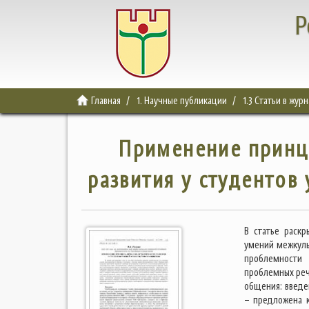
Р
Главная
1. Научные публикации
1.3 Статьи в жур
Применение принц
развития у студентов
В статье раск
умений межкуль
проблемности 
проблемных реч
общения: введе
– предложена 