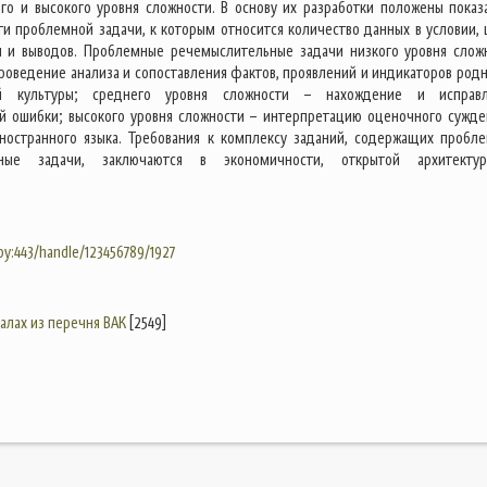
его и высокого уровня сложности. В основу их разработки положены показ
ти проблемной задачи, к которым относится количество данных в условии, 
и и выводов. Проблемные речемыслительные задачи низкого уровня слож
роведение анализа и сопоставления фактов, проявлений и индикаторов родн
й культуры; среднего уровня сложности – нахождение и исправ
й ошибки; высокого уровня сложности – интерпретацию оценочного сужде
ностранного языка. Требования к комплексу заданий, содержащих пробл
ьные задачи, заключаются в экономичности, открытой архитект
.by:443/handle/123456789/1927
налах из перечня ВАК
[2549]