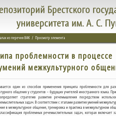
епозиторий Брестского госуд
университета им. А. С. П
налах из перечня ВАК
Просмотр элемента
ипа проблемности в процессе
 умений межкультурного общен
рывается один из способов применения принципа проблемности для раз
турного общения у студентов – будущих учителей иностранного языка. Пр
определяет стратегию развития речемышления посредством использо
емыслительных задач. В соответствии с этапами развития умений межкульту
ние в межкультурное общение, тренировка и практика в межкультурном об
классификация проблемных речемыслительных задач, которая включает з