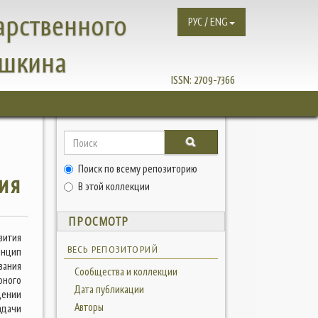
арственного
РУС / ENG
ушкина
ISSN:
2709-7366
Поиск по всему репозиторию
ия
В этой коллекции
ПРОСМОТР
вития
ВЕСЬ РЕПОЗИТОРИЙ
инцип
вания
Сообщества и коллекции
рного
Дата публикации
щении
Авторы
адачи