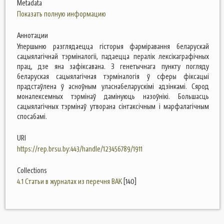
Metadata
Показать полную информацию
Аннотации
Упершыню разглядаецца гісторыя фарміравання беларускай
сацыялагічнай тэрміналогіі, падаецца пералік лексікаграфічных
прац, дзе яна зафіксавана. З генетычнага пункту погляду
беларуская сацыялагічная тэрміналогія ў сферы фіксацыі
прадстаўлена ў асноўным уласнабеларускімі адзінкамі. Сярод
моналексемных тэрмінаў дамінуюць назоўнікі. Большасць
сацыялагічных тэрмінаў утворана сінтаксічным і марфалагічным
спосабамі.
URI
https://rep.brsu.by:443/handle/123456789/1911
Collections
4.1 Статьи в журналах из перечня ВАК
[140]