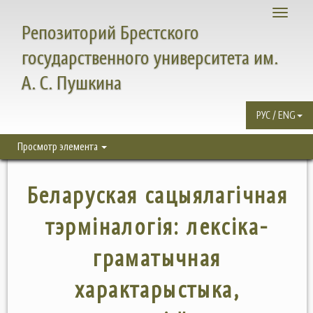
Toggle
Репозиторий Брестского
navigati
государственного университета им.
А. С. Пушкина
РУС / ENG
Просмотр элемента
Беларуская сацыялагічная
тэрміналогія: лексіка-
граматычная
характарыстыка,