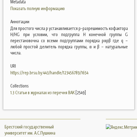
Metadata
Показать полную информацию
Аннотации
Для простого числа p устанавливается p-разрешимость кофактора
H/HG при условии, что подгруппа H конечной группы G
перестановочна со всеми подгруппами порядка pαpβ где q –
любой простой делитель порядка группы, α и β – натуральные
числа.
URI
https://rep.brsu.by:443/handle/123456789/1654
Collections
1.3 Статьи в журналах из перечня ВАК
[2549]
Брестский государственный
университет им. А.С.Пушкина