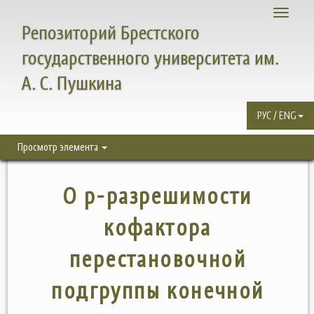
Toggle
Репозиторий Брестского
navigati
государственного университета им.
А. С. Пушкина
РУС / ENG
Просмотр элемента
О p-разрешимости
кофактора
перестановочной
подгруппы конечной